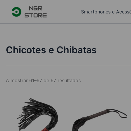
Skip
to
Smartphones e Acessó
content
Chicotes e Chibatas
Ordenado
A mostrar 61–67 de 67 resultados
por
popularidade