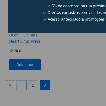
Ouch! – Chibata
Heart Crop Preta
17,95
€
Adicionar
←
1
2
3