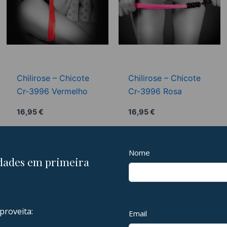
Chilirose – Chicote
Chilirose – Chicote
Cr-3996 Vermelho
Cr-3996 Rosa
16,95
€
16,95
€
Adicionar
Adicionar