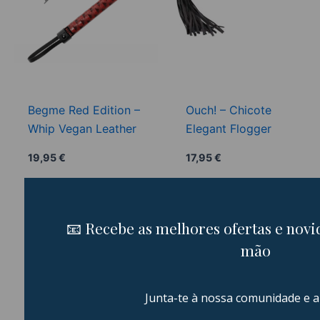
Begme Red Edition –
Ouch! – Chicote
Whip Vegan Leather
Elegant Flogger
19,95
€
17,95
€
Adicionar
Adicionar