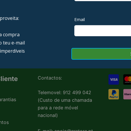
MASTURBADOR ANAL
SEM VIBRAÇÃO
MASTURBADOR BOCAL
9 PRODUCTS
9 PRODUCTS
liente
Contactos:
Telemovel: 912 499 042
rantias
(Custo de uma chamada
para a rede móvel
nacional)
ntos
E-mail: apoio@nrstore.pt