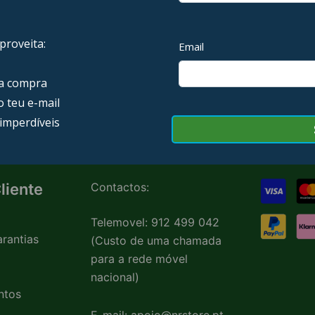
ÉPICOS
SEM VIBRAÇÃO
3 PRODUCTS
159 PRODUCTS
liente
Contactos:
Telemovel: 912 499 042
rantias
(Custo de uma chamada
para a rede móvel
nacional)
ntos
E-mail: apoio@nrstore.pt