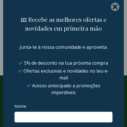
Satechi – R1 Mobile
Foldable Stand (space
grey)
47,95
€
Adicionar
Termos e Condições
Política de devolução e reembolso
Termos e Condições
Política de Privacidade
Politica de Envio
Política de Cookies