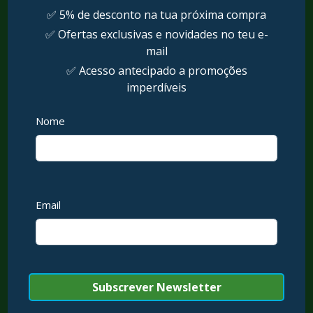
Politica de Envio
Política de Cookies
Livro de Reclamações
Apoio ao Cliente
Contactos
Ativação de Garantias
Conta
Klarna
Sistema de Pontos
Contactos:
Telemovel: 912 499 042 (Custo de uma chamada
para a rede móvel nacional)
E-mail: apoio@nrstore.pt