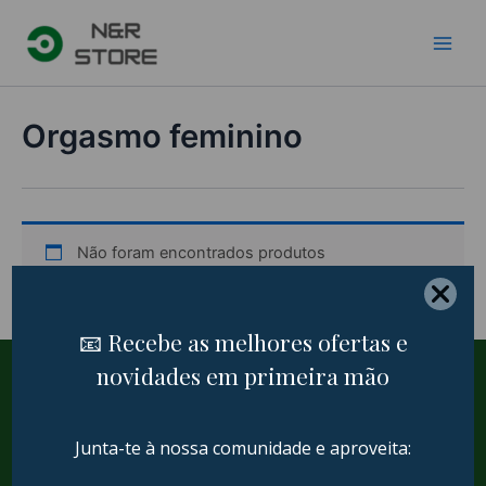
Skip
to
content
Orgasmo feminino
Não foram encontrados produtos
correspondentes à sua pesquisa.
Termos e Condições
Política de devolução e reembolso
Termos e Condições
Política de Privacidade