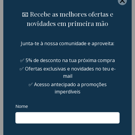
Swissten – Trix
Swissten – Trix
Wireless Headphones
Wireless Headphones
(pink)
(black)
28,95
€
28,95
€
Adicionar
Adicionar