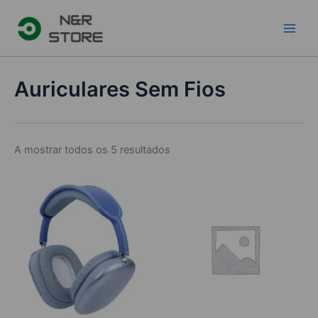
Skip
to
content
Auriculares Sem Fios
Ordenado
A mostrar todos os 5 resultados
por
popularidade