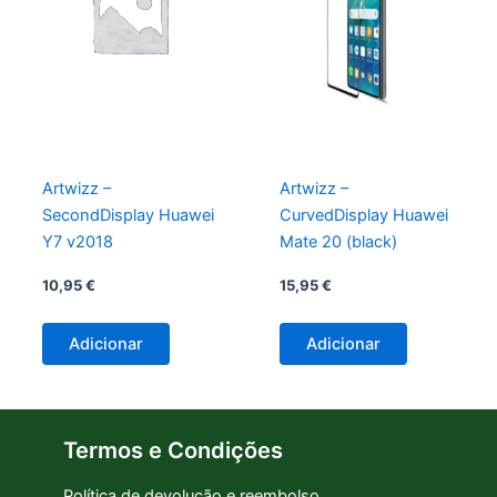
Artwizz –
Artwizz –
SecondDisplay Huawei
CurvedDisplay Huawei
Y7 v2018
Mate 20 (black)
10,95
€
15,95
€
Adicionar
Adicionar
Termos e Condições
Política de devolução e reembolso