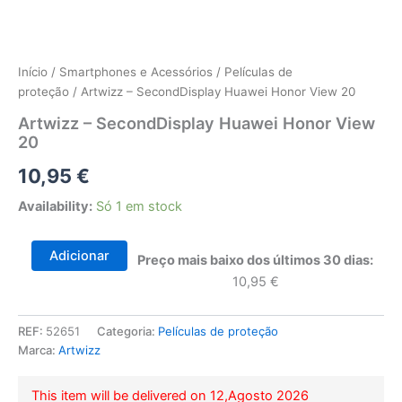
Início
/
Smartphones e Acessórios
/
Películas de
proteção
/ Artwizz – SecondDisplay Huawei Honor View 20
Artwizz – SecondDisplay Huawei Honor View
20
10,95
€
Availability:
Só 1 em stock
Quantidade
Adicionar
Preço mais baixo dos últimos 30 dias:
de
10,95
€
Artwizz
-
SecondDisplay
REF:
52651
Categoria:
Películas de proteção
Huawei
Marca:
Artwizz
Honor
View
20
This item will be delivered on
12,Agosto 2026