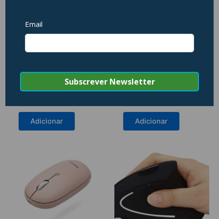
Satechi – C1 USB-C
Macally – Rato
Wired Mouse (space
DynaMouse USB
grey)
(black/space grey)
31,95
€
20,95
€
Adicionar
Adicionar