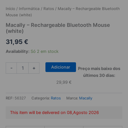
Início
/
Informática
/
Ratos
/ Macally – Rechargeable Bluetooth
Mouse (white)
Macally – Rechargeable Bluetooth Mouse
(white)
31,95
€
Availability:
Só 2 em stock
Quantidade
Adicionar
-
+
Preço mais baixo dos
de
últimos 30 dias:
Macally
-
29,99
€
Rechargeable
Bluetooth
REF:
56327
Categoria:
Ratos
Marca:
Macally
Mouse
(white)
This item will be delivered on
08,Agosto 2026