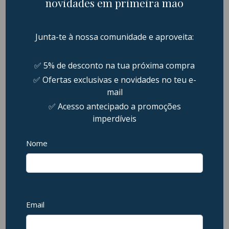
A película de vidro temperado da N&R Store foi projetada
para aumentar a proteção do seu dispositivo, reduzindo o
risco de danos ao ecrã em caso de quedas ou impactos. No
entanto, não garantimos a proteção total contra danos em
todas as circunstâncias. A N&R Store não se responsabiliza
por quaisquer danos ao ecrã do dispositivo decorrentes de
quedas, impactos ou uso inadequado, mesmo com a
película aplicada.
Histórico de Preços (Últimos 30 dias)