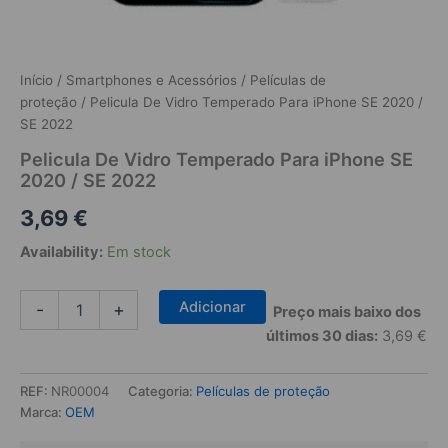
Início
/
Smartphones e Acessórios
/
Películas de
proteção
/ Pelicula De Vidro Temperado Para iPhone SE 2020 /
SE 2022
Pelicula De Vidro Temperado Para iPhone SE
2020 / SE 2022
3,69
€
Availability:
Em stock
Quantidade
Adicionar
-
+
Preço mais baixo dos
de
últimos 30 dias:
3,69
€
Pelicula
De
Vidro
REF:
NR00004
Categoria:
Películas de proteção
Temperado
Marca:
OEM
Para
iPhone